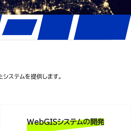
可視
リモートセン
GIS
化
シング
たシステムを提供します。
WebGISシステムの開発