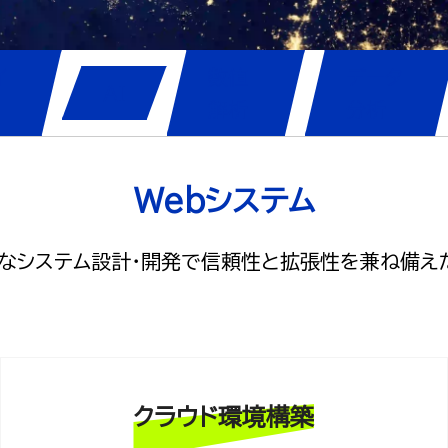
イ
数値
データ
AI
解析
分析
Webシステム
なシステム設計・開発で信頼性と拡張性を兼ね備え
クラウド環境構築